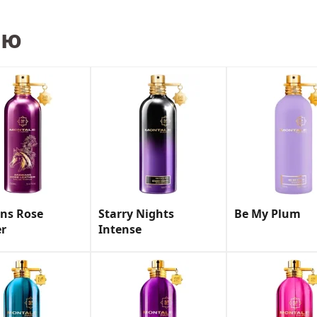
ью
ns Rose
Starry Nights
Be My Plum
er
Intense