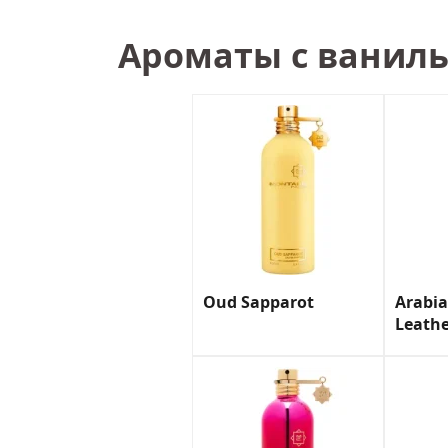
Ароматы с ванил
Oud Sapparot
Arabia
Leath