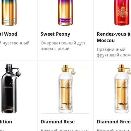
al Wood
Sweet Peony
Rendez-vous à
Moscou
й чувственный
Очаровательный дуэт
пиона с розой
Праздничный
фруктовый аром
ition
Diamond Rose
Diamond Gree
шн
Нежный аромат розы с
Нежный аромат 