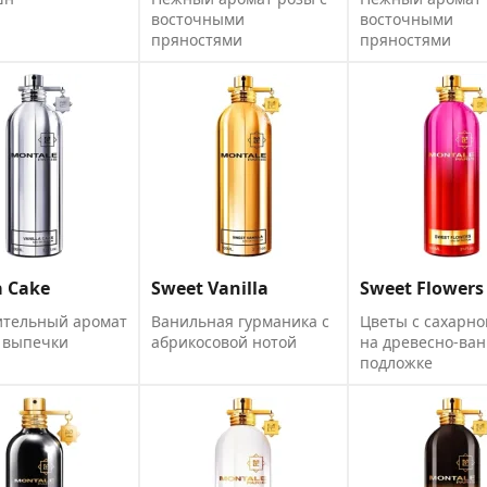
восточными
восточными
пряностями
пряностями
a Cake
Sweet Vanilla
Sweet Flowers
ительный аромат
Ванильная гурманика с
Цветы с сахарно
 выпечки
абрикосовой нотой
на древесно-ва
подложке