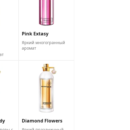
Pink Extasy
Яркий многогранный
аромат
ат
dy
Diamond Flowers
розы с
Яркий праздничный