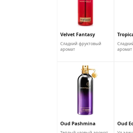
Velvet Fantasy
Tropic
Сладкий фруктовый
Сладки
аромат
аромат
Oud Pashmina
Oud Ed
Теплый удовый аромат
Уд эди