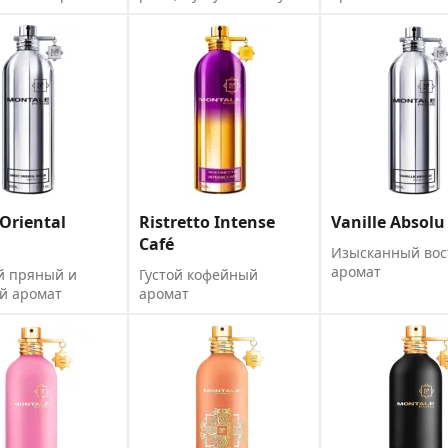
Oriental
Ristretto Intense
Vanille Absolu
m
Café
Изысканный во
аромат
й пряный и
Густой кофейный
й аромат
аромат