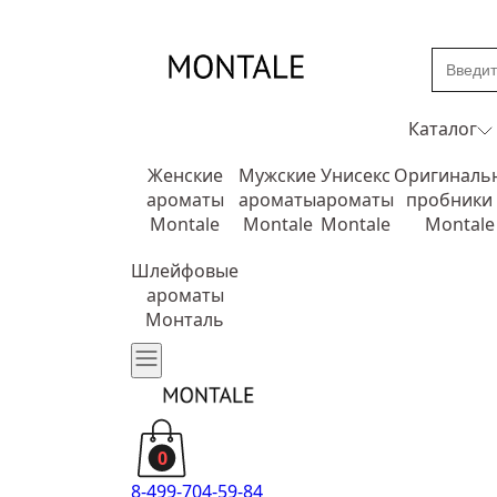
Каталог
Женские
Мужские
Унисекс
Оригиналь
ароматы
ароматы
ароматы
пробники
Montale
Montale
Montale
Montale
Шлейфовые
ароматы
Монталь
0
8-499-704-59-84