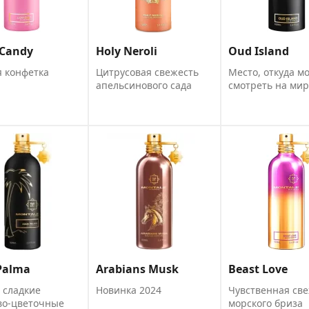
 Candy
Holy Neroli
Oud Island
я конфетка
Цитрусовая свежесть
Место, откуда м
апельсинового сада
смотреть на мир
Palma
Arabians Musk
Beast Love
 сладкие
Новинка 2024
Чувственная св
во-цветочные
морского бриза