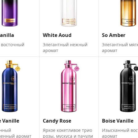
anilla
White Aoud
So Amber
 восточный
Элегантный нежный
Элегантный мяг
аромат
аромат
 Vanille
Candy Rose
Boise Vanille
анный
Яркое кокетливое трио
Изысканный во
венный аромат
розы, мускуса и пачули
аромат