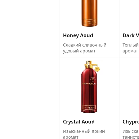
Honey Aoud
Dark V
Сладкий сливочный
Теплый
удовый аромат
аромат
Crystal Aoud
Chypre
Изысканный яркий
Изыск
аромат
таинст