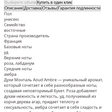
Выберите объем
Купить в один клик
Описание
Доставка
Отзывы
Гарантия подлинности
Пол
унисекс
Семейство
восточные
Страна производитель
Франция
Базовые ноты
уд
Верхние ноты
роза, лабданум
Средние ноты
амбра
Духи Монталь Aoud Ambre — уникальный аромат,
который сочетает в себе разнообразные ноты,
создавая неповторимый букет. Роза добавляет
духам нежность и легкость, уд, получаемый из
корня дерева агар, придает теплоту и
сексуальность, амбра сочетает в себе сладость и