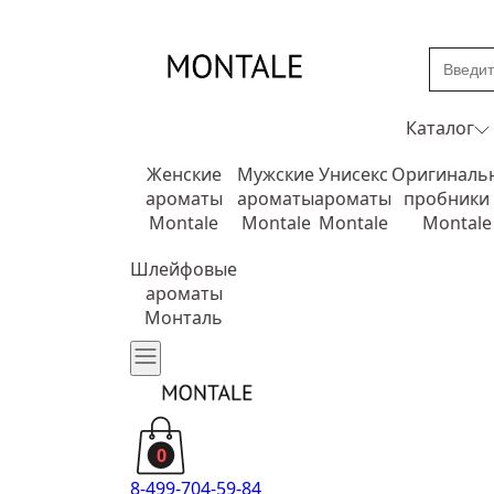
Каталог
Женские
Мужские
Унисекс
Оригиналь
ароматы
ароматы
ароматы
пробники
Montale
Montale
Montale
Montale
Шлейфовые
ароматы
Монталь
0
8-499-704-59-84