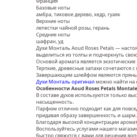
Франция
Базовые ноты
амбра, тиковое дерево, кедр, гуаяк
Верхние ноты
лепестки чайной розы, герань
Средние ноты
шафран, уд
Духи Монталь Aoud Roses Petals — насто
выделиться из толпы и подчеркнуть сво
Основой аромата является экзотические 
Терпкие, древесные запахи сочетаются 
Завершающим шлейфом являются пряный
Духи Монталь оригинал
можно найти на с
Особенности Aoud Roses Petals Montal
В составе духов используются только в
насыщенность.
Парфюм отлично подходит как для повсед
придавая образу завершенность и шарм.
Благодаря высокой концентрации аромат
Воспользуйтесь услугами нашего магази
быстро свяжутся с вами для решения вопр