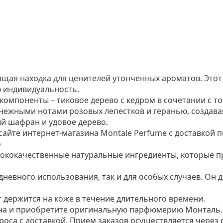
ящая находка для ценителей утонченных ароматов. Этот 
ю индивидуальность.
компоненты – тиковое дерево с кедром в сочетании с т
с нежными нотами розовых лепестков и геранью, созда
 шафран и удовое дерево.
айте интернет-магазина Montale Perfume с доставкой п
e
ысококачественные натуральные ингредиенты, которые 
невного использования, так и для особых случаев. Он 
 держится на коже в течение длительного времени.
на и приобретите оригинальную парфюмерию Монталь. С
оса с доставкой. Прием заказов осуществляется через с