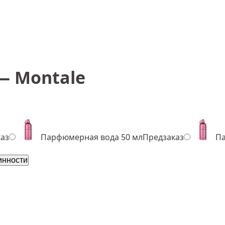
 — Montale
аз
Парфюмерная вода 50 мл
Предзаказ
Па
инности